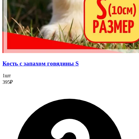
Кость с запахом говядины S
1шт
395₽