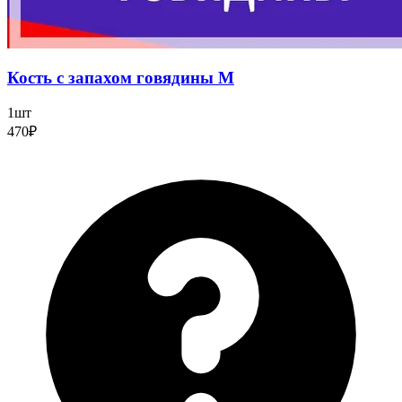
Кость с запахом говядины М
1шт
470₽