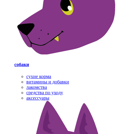
собаки
cухие корма
витамины и добавки
лакомства
средства по уходу
аксессуары