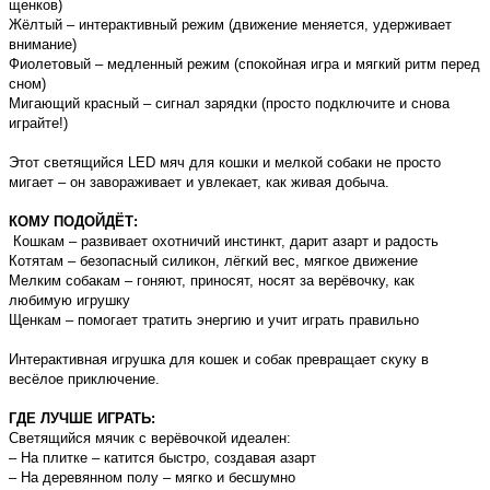
щенков)
Жёлтый – интерактивный режим (движение меняется, удерживает
внимание)
Фиолетовый – медленный режим (спокойная игра и мягкий ритм перед
сном)
Мигающий красный – сигнал зарядки (просто подключите и снова
играйте!)
Этот светящийся LED мяч для кошки и мелкой собаки не просто
мигает – он завораживает и увлекает, как живая добыча.
КОМУ ПОДОЙДЁТ:
Кошкам – развивает охотничий инстинкт, дарит азарт и радость
Котятам – безопасный силикон, лёгкий вес, мягкое движение
Мелким собакам – гоняют, приносят, носят за верёвочку, как
любимую игрушку
Щенкам – помогает тратить энергию и учит играть правильно
Интерактивная игрушка для кошек и собак превращает скуку в
весёлое приключение.
ГДЕ ЛУЧШЕ ИГРАТЬ:
Светящийся мячик с верёвочкой идеален:
– На плитке – катится быстро, создавая азарт
– На деревянном полу – мягко и бесшумно