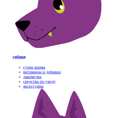
собаки
cухие корма
витамины и добавки
лакомства
средства по уходу
аксессуары