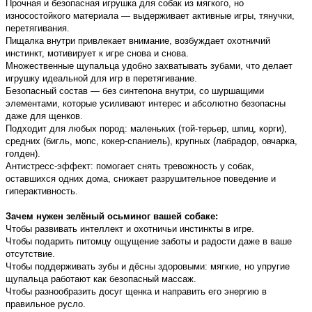
Прочная и безопасная игрушка для собак из мягкого, но
износостойкого материала — выдерживает активные игры, тянучки,
перетягивания.
Пищалка внутри привлекает внимание, возбуждает охотничий
инстинкт, мотивирует к игре снова и снова.
Множественные щупальца удобно захватывать зубами, что делает
игрушку идеальной для игр в перетягивание.
Безопасный состав — без синтепона внутри, со шуршащими
элементами, которые усиливают интерес и абсолютно безопасны
даже для щенков.
Подходит для любых пород: маленьких (той-терьер, шпиц, корги),
средних (бигль, мопс, кокер-спаниель), крупных (лабрадор, овчарка,
голден).
Антистресс-эффект: помогает снять тревожность у собак,
оставшихся одних дома, снижает разрушительное поведение и
гиперактивность.
Зачем нужен зелёный осьминог вашей собаке:
Чтобы развивать интеллект и охотничьи инстинкты в игре.
Чтобы подарить питомцу ощущение заботы и радости даже в ваше
отсутствие.
Чтобы поддерживать зубы и дёсны здоровыми: мягкие, но упругие
щупальца работают как безопасный массаж.
Чтобы разнообразить досуг щенка и направить его энергию в
правильное русло.