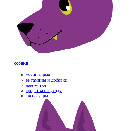
собаки
cухие корма
витамины и добавки
лакомства
средства по уходу
аксессуары