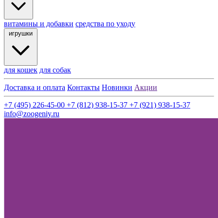
витамины и добавки
средства по уходу
игрушки
для кошек
для собак
Доставка и оплата
Контакты
Новинки
Акции
+7 (495) 226-45-00
+7 (812) 938-15-37
+7 (921) 938-15-37
info@zoogeniy.ru