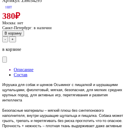
Артикул: ZI6034295
1ШТ
380₽
Москва:
нет
Санкт-Петербург:
в наличии
В корзину
-
+
в корзине
Описание
Состав
Игрушка для собак и щенков Осьминог с пищалкой и шуршащими
щупальцами, фиолетовый, мягкая, безопасная, для мелких средних
крупных пород, для активных игр, перетягивания и развития
интеллекта
Безопасные материалы – мягкий плюш без синтепонового
наполнителя, внутри шуршащие щупальца и пищалка. Собака может
грызть, трепать и перетягивать без риска проглотить что-то опасное.
Прочность + нежность – плотная ткань выдерживает даже активные