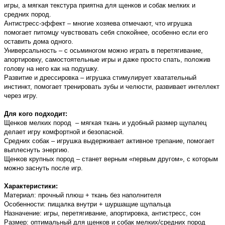
игры, а мягкая текстура приятна для щенков и собак мелких и
средних пород.
Антистресс-эффект – многие хозяева отмечают, что игрушка
помогает питомцу чувствовать себя спокойнее, особенно если его
оставить дома одного.
Универсальность – с осьминогом можно играть в перетягивание,
апортировку, самостоятельные игры и даже просто спать, положив
голову на него как на подушку.
Развитие и дрессировка – игрушка стимулирует хватательный
инстинкт, помогает тренировать зубы и челюсти, развивает интеллект
через игру.
Для кого подходит:
Щенков мелких пород – мягкая ткань и удобный размер щупалец
делает игру комфортной и безопасной.
Средних собак – игрушка выдерживает активное трепание, помогает
выплеснуть энергию.
Щенков крупных пород – станет верным «первым другом», с которым
можно заснуть после игр.
Характеристики:
Материал: прочный плюш + ткань без наполнителя
Особенности: пищалка внутри + шуршащие щупальца
Назначение: игры, перетягивание, апортировка, антистресс, сон
Размер: оптимальный для щенков и собак мелких/средних пород