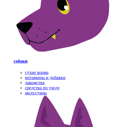
собаки
cухие корма
витамины и добавки
лакомства
средства по уходу
аксессуары