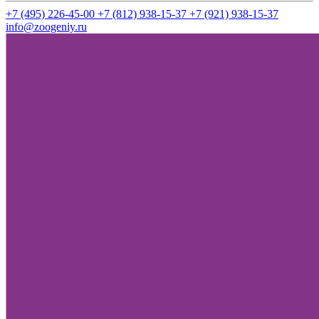
+7 (495) 226-45-00
+7 (812) 938-15-37
+7 (921) 938-15-37
info@zoogeniy.ru