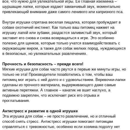
все, что нужно для увлекательной игры. Ее главная изюминка –
шуршащие лапки, которые издают заманчивый звук, моментально
привлекающий внимание даже самого ленивого или капризного пса.
Внутри игрушки спрятана веселая пищалка, которая пробуждает в
собаке охотничий инстинкт. Как только ваш питомец нажмет на
игрушку лапой или зубами, раздастся заливистый звук, который
заставит его снова и снова возвращаться к игре. Это особенно
полезно для щенков, которые только учатся взаимодействовать с
окружающим миром, а также для собак мелких пород, нуждающихся
в безопасных, но увлекательных развлечениях.
Прочность и безопасность – прежде всего!
Мягкие игрушки для собак часто рвутся в первые же минуты игры, но
только не эта! Производители позаботились о том, чтобы ваш
питомец мог играть с ней долго и с удовольствием. Веревочки-лапки
сделаны из прочного материала, выдерживающего даже самые
активные перетяжки. А главное – канатик не вшит наглухо, а
подвижно закреплен, что исключает риск его отрыва и
проглатывания.
Антистресс и развитие в одной игрушке
Эта игрушка для собак – не просто развлечение, но и отличный
способ снять стресс. Антистресс игрушки помогают питомцам
справляться с тревожностью, особенно если хозяина подолгу нет