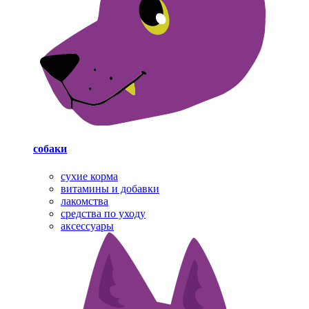
собаки
cухие корма
витамины и добавки
лакомства
средства по уходу
аксессуары