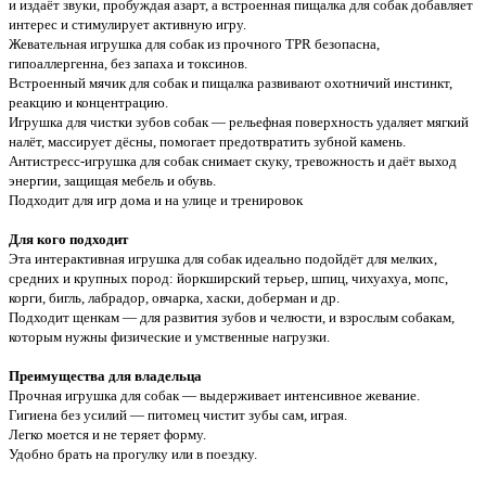
и издаёт звуки, пробуждая азарт, а встроенная пищалка для собак добавляет
интерес и стимулирует активную игру.
Жевательная игрушка для собак из прочного TPR безопасна,
гипоаллергенна, без запаха и токсинов.
Встроенный мячик для собак и пищалка развивают охотничий инстинкт,
реакцию и концентрацию.
Игрушка для чистки зубов собак — рельефная поверхность удаляет мягкий
налёт, массирует дёсны, помогает предотвратить зубной камень.
Антистресс-игрушка для собак снимает скуку, тревожность и даёт выход
энергии, защищая мебель и обувь.
Подходит для игр дома и на улице и тренировок
Для кого подходит
Эта интерактивная игрушка для собак идеально подойдёт для мелких,
средних и крупных пород: йоркширский терьер, шпиц, чихуахуа, мопс,
корги, бигль, лабрадор, овчарка, хаски, доберман и др.
Подходит щенкам — для развития зубов и челюсти, и взрослым собакам,
которым нужны физические и умственные нагрузки.
Преимущества для владельца
Прочная игрушка для собак — выдерживает интенсивное жевание.
Гигиена без усилий — питомец чистит зубы сам, играя.
Легко моется и не теряет форму.
Удобно брать на прогулку или в поездку.