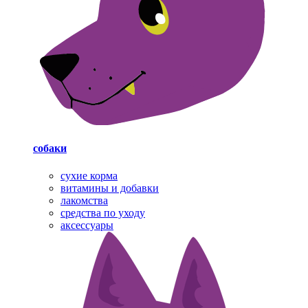
собаки
cухие корма
витамины и добавки
лакомства
средства по уходу
аксессуары